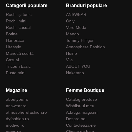
Categorii populare
Branduri populare
Rochii şi tunici
ANSWEAR
Rochii mini
Only
Rochii casual
Vero Moda
Botine
Mango
Hanorace
Tommy Hilfiger
Lifestyle
Atmosphere Fashion
Mânecă scurtă
Heine
Casual
Vila
Tricouri basic
ABOUT YOU
Fuste mini
Naketano
Magazine
Femme Boutique
aboutyou.ro
Catalog produse
answear.ro
Wishlist-ul meu
atmospherefashion.ro
Adauga magazin
dyfashion.ro
Despre noi
modivo.ro
Contacteaza-ne
orsay.ro
Citeste pe blog