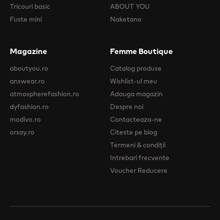
Tricouri basic
ABOUT YOU
Fuste mini
Naketano
Magazine
Femme Boutique
aboutyou.ro
Catalog produse
answear.ro
Wishlist-ul meu
atmospherefashion.ro
Adauga magazin
dyfashion.ro
Despre noi
modivo.ro
Contacteaza-ne
orsay.ro
Citeste pe blog
Termeni & condiții
Intrebari frecvente
Voucher Reducere