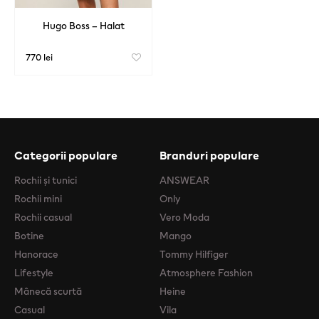
Hugo Boss – Halat
770 lei
Categorii populare
Branduri populare
Rochii şi tunici
ANSWEAR
Rochii mini
Only
Rochii casual
Vero Moda
Botine
Mango
Hanorace
Tommy Hilfiger
Lifestyle
Atmosphere Fashion
Mânecă scurtă
Heine
Casual
Vila