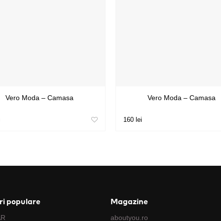
Vero Moda – Camasa
Vero Moda – Camasa
i
160 lei
i populare
Magazine
AR
aboutyou.ro