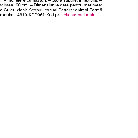
. – Incheiere cu nasturi. – Stofa subtire, inflexibila. –
ungimea: 60 cm. – Dimensiunile date pentru marimea:
ga Guler: clasic Scopul: casual Pattern: animal Formă:
 produktu: 4910-KDD061 Kod pr
...
citeste mai mult