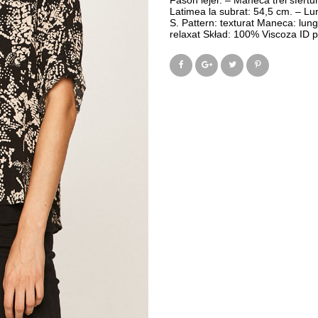
Fason lejer. – Mâneca trei sferturi
Latimea la subrat: 54,5 cm. – L
S. Pattern: texturat Maneca: lun
relaxat Skład: 100% Viscoza ID