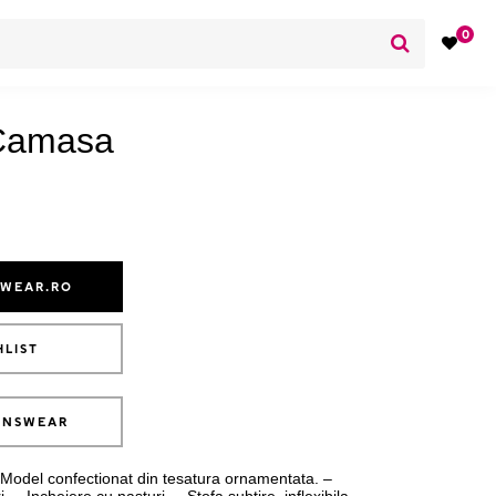
0
Camasa
SWEAR.RO
HLIST
ANSWEAR
Model confectionat din tesatura ornamentata. –