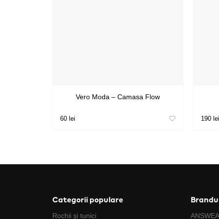
Vero Moda – Camasa Flow
60 lei
190 le
Categorii populare
Brandur
Rochii şi tunici
ANSWE