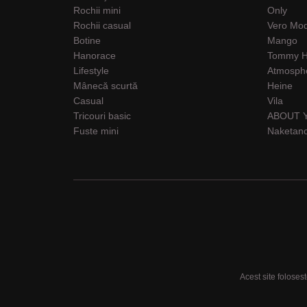
Rochii mini
Only
Rochii casual
Vero Mo
Botine
Mango
Hanorace
Tommy Hi
Lifestyle
Atmosph
Mânecă scurtă
Heine
Casual
Vila
Tricouri basic
ABOUT 
Fuste mini
Naketan
Acest site foloses