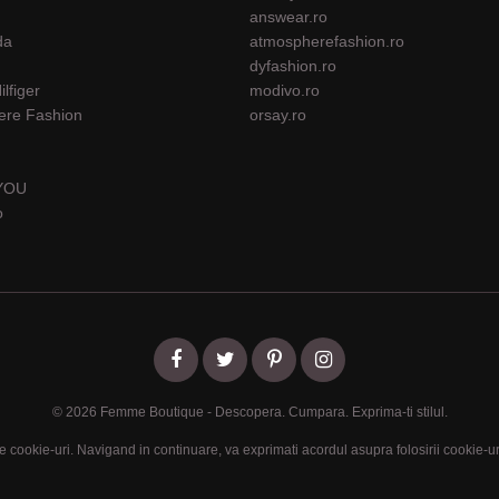
answear.ro
da
atmospherefashion.ro
dyfashion.ro
lfiger
modivo.ro
ere Fashion
orsay.ro
YOU
o
© 2026 Femme Boutique - Descopera. Cumpara. Exprima-ti stilul.
te cookie-uri. Navigand in continuare, va exprimati acordul asupra folosirii cookie-ur