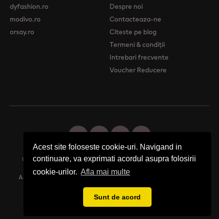
dyfashion.ro
Despre noi
modivo.ro
Contacteaza-ne
orsay.ro
Citeste pe blog
Termeni & condiții
Intrebari frecvente
Voucher Reducere
Acest site foloseste cookie-uri. Navigand in
continuare, va exprimati acordul asupra folosirii
© 2026 Femme Boutique - Descopera. Cumpara. Exprima-ti stilul.
cookie-urilor.
Afla mai multe
Acest site foloseste cookie-uri. Navigand in continuare, va exprimati
acordul asupra folosirii cookie-urilor.
Afla mai multe
Sunt de acord