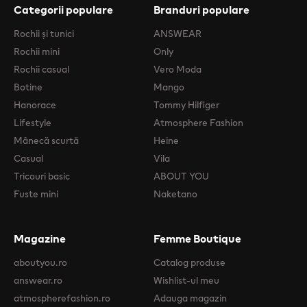
Categorii populare
Branduri populare
Rochii şi tunici
ANSWEAR
Rochii mini
Only
Rochii casual
Vero Moda
Botine
Mango
Hanorace
Tommy Hilfiger
Lifestyle
Atmosphere Fashion
Mânecă scurtă
Heine
Casual
Vila
Tricouri basic
ABOUT YOU
Fuste mini
Naketano
Magazine
Femme Boutique
aboutyou.ro
Catalog produse
answear.ro
Wishlist-ul meu
atmospherefashion.ro
Adauga magazin