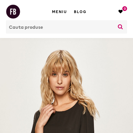
0
MENIU
BLOG