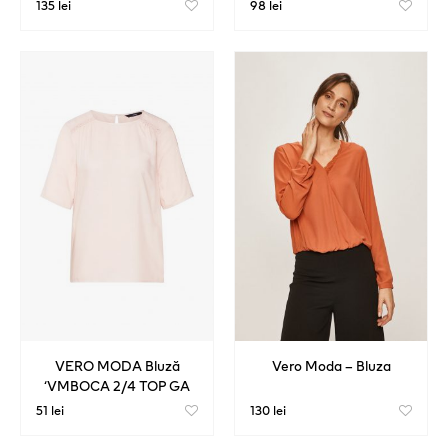
135 lei
98 lei
VERO MODA Bluză
Vero Moda – Bluza
‘VMBOCA 2/4 TOP GA
VO’ roz
51 lei
130 lei