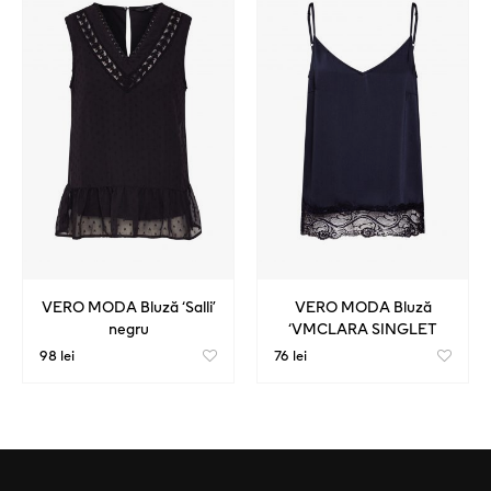
VERO MODA Bluză ‘Salli’
VERO MODA Bluză
negru
‘VMCLARA SINGLET
MIDI TOP WVN’ albastru
98 lei
76 lei
noapte