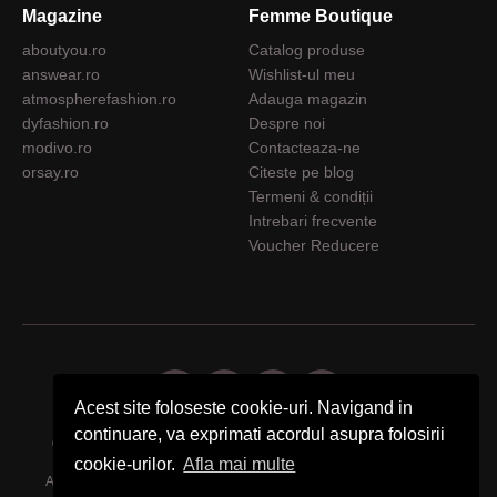
Magazine
Femme Boutique
aboutyou.ro
Catalog produse
answear.ro
Wishlist-ul meu
atmospherefashion.ro
Adauga magazin
dyfashion.ro
Despre noi
modivo.ro
Contacteaza-ne
orsay.ro
Citeste pe blog
Termeni & condiții
Intrebari frecvente
Voucher Reducere
Acest site foloseste cookie-uri. Navigand in
continuare, va exprimati acordul asupra folosirii
© 2026 Femme Boutique - Descopera. Cumpara. Exprima-ti stilul.
cookie-urilor.
Afla mai multe
Acest site foloseste cookie-uri. Navigand in continuare, va exprimati