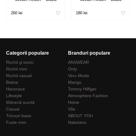
260 lei
180 lei
Categorii populare
Branduri populare
Rochii şi tunici
ANSWEAR
Rochii mini
Only
Rochii casual
Vero Moda
Botine
Mango
Hanorace
Tommy Hilfiger
Lifestyle
Atmosphere Fashion
Mânecă scurtă
Heine
Casual
Vila
Tricouri basic
ABOUT YOU
Fuste mini
Naketano