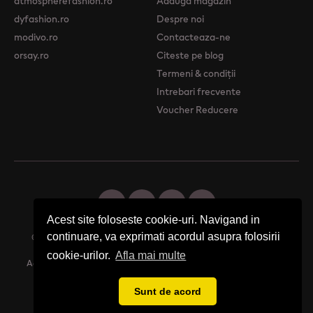
atmospherefashion.ro
Adauga magazin
dyfashion.ro
Despre noi
modivo.ro
Contacteaza-ne
orsay.ro
Citeste pe blog
Termeni & condiții
Intrebari frecvente
Voucher Reducere
Acest site foloseste cookie-uri. Navigand in
continuare, va exprimati acordul asupra folosirii
© 2026 Femme Boutique - Descopera. Cumpara. Exprima-ti stilul.
cookie-urilor.
Afla mai multe
Acest site foloseste cookie-uri. Navigand in continuare, va exprimati
acordul asupra folosirii cookie-urilor.
Afla mai multe
Sunt de acord