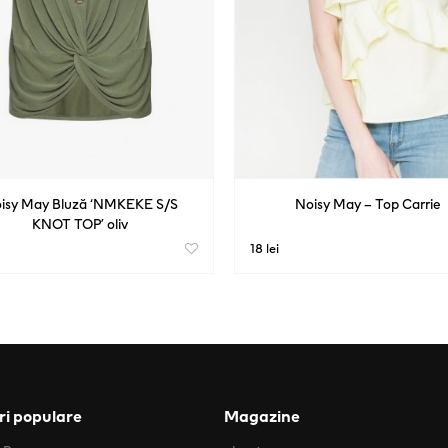
isy May Bluză ‘NMKEKE S/S
Noisy May – Top Carrie
KNOT TOP’ oliv
18 lei
i populare
Magazine