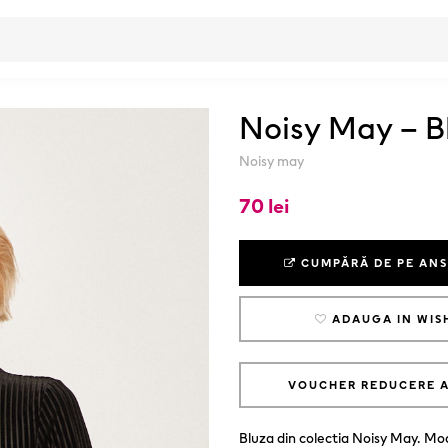
Noisy May – B
Noisy may
70 lei
CUMPĂRĂ DE PE AN
ADAUGA IN WIS
VOUCHER REDUCERE 
Bluza din colectia Noisy May. Mod