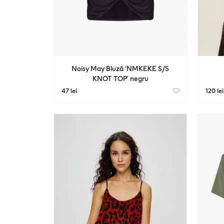
Noisy May Bluză ‘NMKEKE S/S
KNOT TOP’ negru
47 lei
120 lei