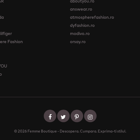
AR
aboutyou.ro
answear.ro
da
atmospherefashion.ro
dyfashion.ro
lfiger
modivo.ro
re Fashion
orsay.ro
YOU
o
© 2026 Femme Boutique - Descopera. Cumpara. Exprima-ti stilul.