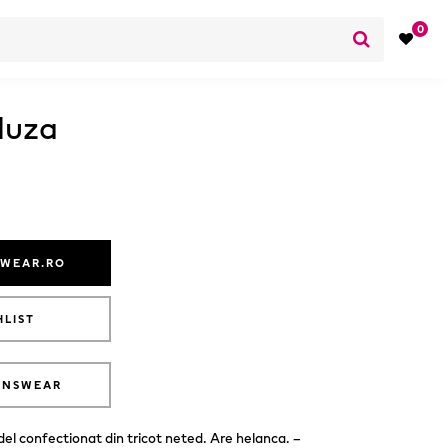
0
luza
SWEAR.RO
HLIST
ANSWEAR
el confectionat din tricot neted. Are helanca. –