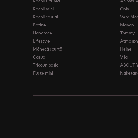
Rochii şi tunici
ANSWE
Rochii mini
Only
Rochii casual
Vero Mo
Botine
Mango
Hanorace
Tommy Hi
Lifestyle
Atmosphe
Mânecă scurtă
Heine
Casual
Vila
Tricouri basic
ABOUT 
Fuste mini
Naketan