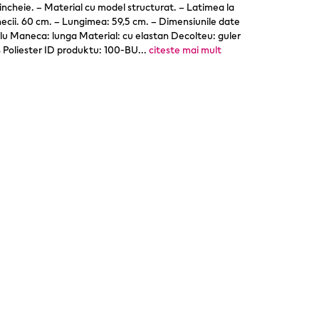
ncheie. – Material cu model structurat. – Latimea la
cii. 60 cm. – Lungimea: 59,5 cm. – Dimensiunile date
lu Maneca: lunga Material: cu elastan Decolteu: guler
 Poliester ID produktu: 100-BU
...
citeste mai mult