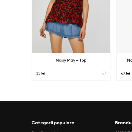
Noisy May – Top
No
35 lei
67 lei
Categorii populare
Brandur