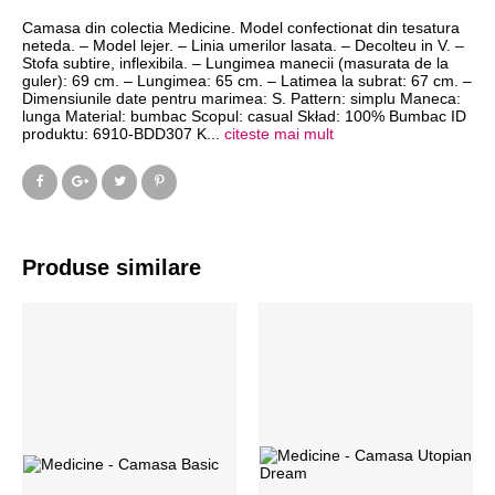
Camasa din colectia Medicine. Model confectionat din tesatura
neteda. – Model lejer. – Linia umerilor lasata. – Decolteu in V. –
Stofa subtire, inflexibila. – Lungimea manecii (masurata de la
guler): 69 cm. – Lungimea: 65 cm. – Latimea la subrat: 67 cm. –
Dimensiunile date pentru marimea: S. Pattern: simplu Maneca:
lunga Material: bumbac Scopul: casual Skład: 100% Bumbac ID
produktu: 6910-BDD307 K
...
citeste mai mult
Produse similare