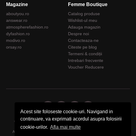
Magazine
Femme Boutique
aboutyou.ro
Catalog produse
answear.ro
Wishlist-ul meu
atmospherefashion.ro
Adauga magazin
dyfashion.ro
Despre noi
modivo.ro
Contacteaza-ne
orsay.ro
Citeste pe blog
Termeni & condiții
Intrebari frecvente
Voucher Reducere
Acest site foloseste cookie-uri. Navigand in
continuare, va exprimati acordul asupra folosirii
© 2026 Femme Boutique - Descopera. Cumpara. Exprima-ti stilul.
cookie-urilor.
Afla mai multe
Acest site foloseste cookie-uri. Navigand in continuare, va exprimati