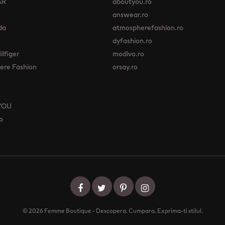
AR
aboutyou.ro
answear.ro
da
atmospherefashion.ro
dyfashion.ro
lfiger
modivo.ro
re Fashion
orsay.ro
YOU
o
© 2026 Femme Boutique - Descopera. Cumpara. Exprima-ti stilul.