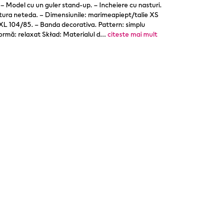
 – Model cu un guler stand-up. – Incheiere cu nasturi.
esatura neteda. – Dimensiunile: marimeapiept/talie XS
L 104/85. – Banda decorativa. Pattern: simplu
rmă: relaxat Skład: Materialul d
...
citeste mai mult