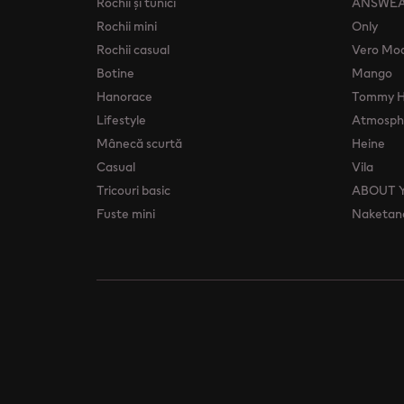
Rochii şi tunici
ANSWE
Rochii mini
Only
Rochii casual
Vero Mo
Botine
Mango
Hanorace
Tommy Hi
Lifestyle
Atmosphe
Mânecă scurtă
Heine
Casual
Vila
Tricouri basic
ABOUT 
Fuste mini
Naketan