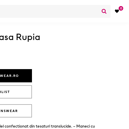
0
asa Rupia
SWEAR.RO
HLIST
ANSWEAR
 confectionat din tesaturi translucide. – Maneci cu