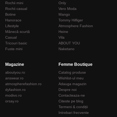
Rochii mini
Only
Rochii casual
Vero Moda
Botine
Mango
Hanorace
Tommy Hilfiger
Lifestyle
Atmosphere Fashion
Mânecă scurtă
Heine
Casual
Vila
Tricouri basic
ABOUT YOU
Fuste mini
Naketano
Magazine
Femme Boutique
aboutyou.ro
Catalog produse
answear.ro
Wishlist-ul meu
atmospherefashion.ro
Adauga magazin
dyfashion.ro
Despre noi
modivo.ro
Contacteaza-ne
orsay.ro
Citeste pe blog
Termeni & condiții
Intrebari frecvente