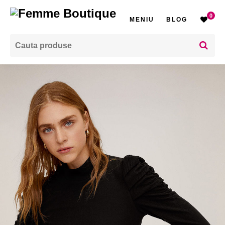
0
MENIU
BLOG