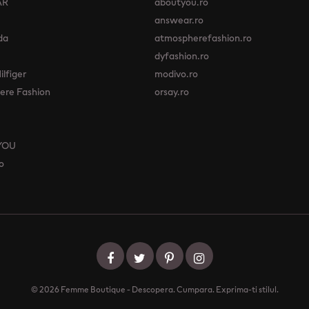
AR
aboutyou.ro
answear.ro
da
atmospherefashion.ro
dyfashion.ro
lfiger
modivo.ro
re Fashion
orsay.ro
YOU
o
© 2026 Femme Boutique - Descopera. Cumpara. Exprima-ti stilul.