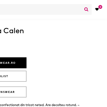
0
a Calen
SWEAR.RO
HLIST
ANSWEAR
confectionat din tricot neted. Are decolteu rotund. –