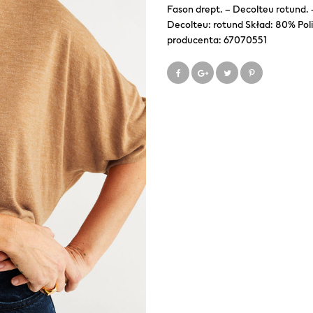
Fason drept. – Decolteu rotund. 
Decolteu: rotund Skład: 80% Po
producenta: 67070551