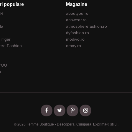
i populare
Magazine
AR
aboutyou.ro
answear.ro
da
atmospherefashion.ro
dyfashion.ro
lfiger
modivo.ro
ere Fashion
orsay.ro
YOU
o
© 2026 Femme Boutique - Descopera. Cumpara. Exprima-ti stilul.