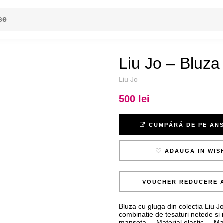
Liu Jo – Bluza
Liu Jo
500 lei
CUMPĂRĂ DE PE AN
ADAUGA IN WIS
VOUCHER REDUCERE 
Bluza cu gluga din colectia Liu J
combinatie de tesaturi netede si 
manseta. – Material elastic. – M