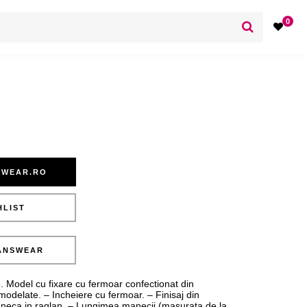
0
SWEAR.RO
HLIST
ANSWEAR
o. Model cu fixare cu fermoar confectionat din
modelate. – Incheiere cu fermoar. – Finisaj din
aneca in raglan. – Lungimea manecii (masurata de la