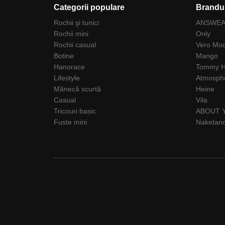
Categorii populare
Brandur
Rochii şi tunici
ANSWE
Rochii mini
Only
Rochii casual
Vero Mo
Botine
Mango
Hanorace
Tommy Hi
Lifestyle
Atmosph
Mânecă scurtă
Heine
Casual
Vila
Tricouri basic
ABOUT 
Fuste mini
Naketan