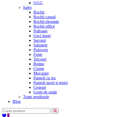
UGG
Sales
Rochii
Rochii casual
Rochii elegante
Rochii office
Paltoane
Geci lungi
Sacouri
Salopete
Pulovere
Fuste
Tricouri
Botine
Cizme
Mocasini
Pantofi cu toc
Pantofi sport şi tenişi
Ceasuri
Genţi de umăr
Toate produsele
Blog
0