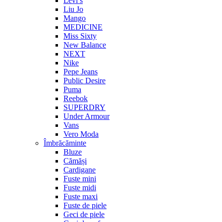
Levi’s
Liu Jo
Mango
MEDICINE
Miss Sixty
New Balance
NEXT
Nike
Pepe Jeans
Public Desire
Puma
Reebok
SUPERDRY
Under Armour
Vans
Vero Moda
Îmbrăcăminte
Bluze
Cămăși
Cardigane
Fuste mini
Fuste midi
Fuste maxi
Fuste de piele
Geci de piele