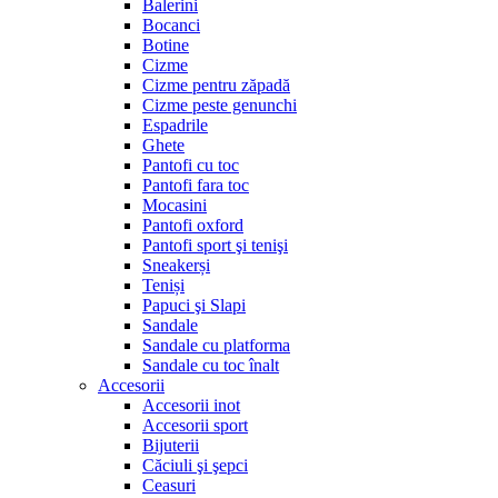
Balerini
Bocanci
Botine
Cizme
Cizme pentru zăpadă
Cizme peste genunchi
Espadrile
Ghete
Pantofi cu toc
Pantofi fara toc
Mocasini
Pantofi oxford
Pantofi sport şi tenişi
Sneakerși
Teniși
Papuci şi Slapi
Sandale
Sandale cu platforma
Sandale cu toc înalt
Accesorii
Accesorii inot
Accesorii sport
Bijuterii
Căciuli şi şepci
Ceasuri