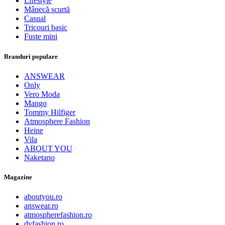
Lifestyle
Mânecă scurtă
Casual
Tricouri basic
Fuste mini
Branduri populare
ANSWEAR
Only
Vero Moda
Mango
Tommy Hilfiger
Atmosphere Fashion
Heine
Vila
ABOUT YOU
Naketano
Magazine
aboutyou.ro
answear.ro
atmospherefashion.ro
dyfashion.ro