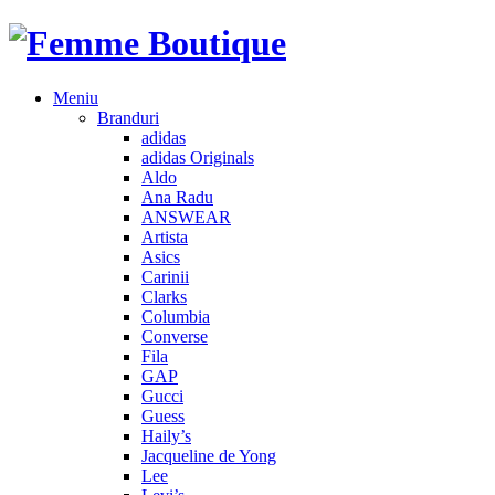
Meniu
Branduri
adidas
adidas Originals
Aldo
Ana Radu
ANSWEAR
Artista
Asics
Carinii
Clarks
Columbia
Converse
Fila
GAP
Gucci
Guess
Haily’s
Jacqueline de Yong
Lee