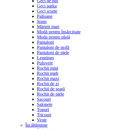
Geci de puf
Geci parka
Geci scurte
Paltoane
Jeans
Mărimi mari
Modă pentru însărcinate
Moda pentru plajă
Pantaloni
Pantaloni de stofă
Pantaloni de piele
Leggings
Pulovere
Rochii mini
Rochii midi
Rochii maxi
Rochii de zi
Rochii de seară
Rochii de piele
Sacouri
Salopete
Topuri
Tricouri
Veste
Încălţăminte