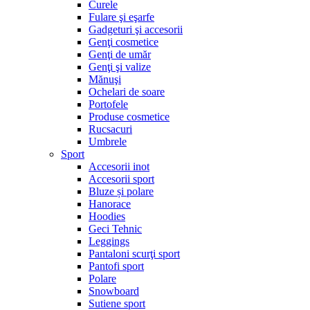
Curele
Fulare şi eşarfe
Gadgeturi şi accesorii
Genţi cosmetice
Genţi de umăr
Genţi şi valize
Mănuşi
Ochelari de soare
Portofele
Produse cosmetice
Rucsacuri
Umbrele
Sport
Accesorii inot
Accesorii sport
Bluze și polare
Hanorace
Hoodies
Geci Tehnic
Leggings
Pantaloni scurţi sport
Pantofi sport
Polare
Snowboard
Sutiene sport