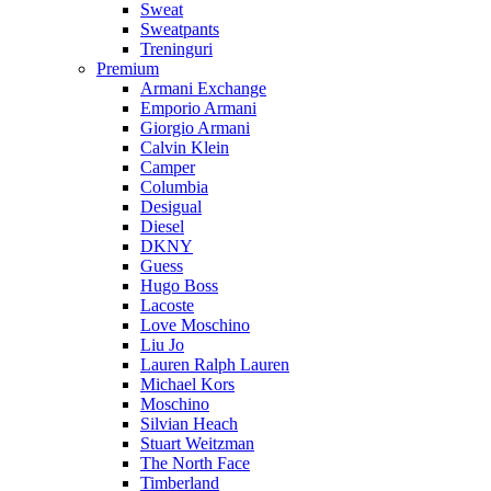
Sweat
Sweatpants
Treninguri
Premium
Armani Exchange
Emporio Armani
Giorgio Armani
Calvin Klein
Camper
Columbia
Desigual
Diesel
DKNY
Guess
Hugo Boss
Lacoste
Love Moschino
Liu Jo
Lauren Ralph Lauren
Michael Kors
Moschino
Silvian Heach
Stuart Weitzman
The North Face
Timberland