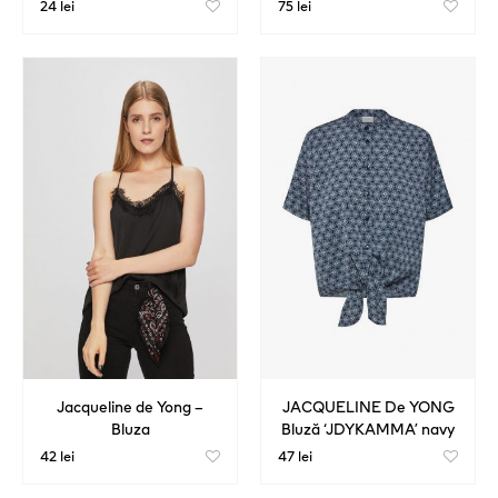
24 lei
75 lei
Jacqueline de Yong –
JACQUELINE De YONG
Bluza
Bluză ‘JDYKAMMA’ navy
/ alb
42 lei
47 lei