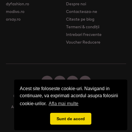
dyfashion.ro
Despre noi
modivo.ro
Contacteaza-ne
orsay.ro
Citeste pe blog
Termeni & condiții
Intrebari frecvente
Voucher Reducere
Acest site foloseste cookie-uri. Navigand in
continuare, va exprimati acordul asupra folosirii
© 2026 Femme Boutique - Descopera. Cumpara. Exprima-ti stilul.
cookie-urilor.
Afla mai multe
Acest site foloseste cookie-uri. Navigand in continuare, va exprimati
acordul asupra folosirii cookie-urilor.
Afla mai multe
Sunt de acord