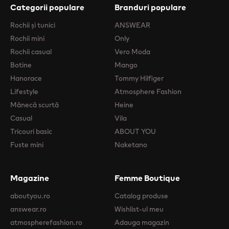
Categorii populare
Branduri populare
Rochii şi tunici
ANSWEAR
Rochii mini
Only
Rochii casual
Vero Moda
Botine
Mango
Hanorace
Tommy Hilfiger
Lifestyle
Atmosphere Fashion
Mânecă scurtă
Heine
Casual
Vila
Tricouri basic
ABOUT YOU
Fuste mini
Naketano
Magazine
Femme Boutique
aboutyou.ro
Catalog produse
answear.ro
Wishlist-ul meu
atmospherefashion.ro
Adauga magazin