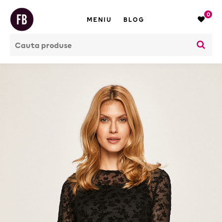
0
MENIU
BLOG