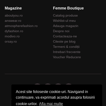
Magazine
Femme Boutique
aboutyou.ro
Catalog produse
answear.ro
Wishlist-ul meu
atmospherefashion.ro
Adauga magazin
dyfashion.ro
Despre noi
modivo.ro
Contacteaza-ne
orsay.ro
Citeste pe blog
Termeni & condiții
Intrebari frecvente
Voucher Reducere
Acest site foloseste cookie-uri. Navigand in
continuare, va exprimati acordul asupra folosirii
© 2026 Femme Boutique - Descopera. Cumpara. Exprima-ti stilul.
cookie-urilor.
Afla mai multe