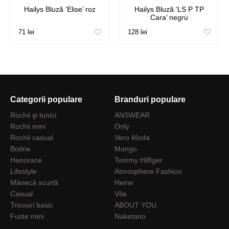
Hailys Bluză ‘Elise’ roz
Hailys Bluză ‘LS P TP
Cara’ negru
71 lei
128 lei
Categorii populare
Branduri populare
Rochii şi tunici
ANSWEAR
Rochii mini
Only
Rochii casual
Vero Moda
Botine
Mango
Hanorace
Tommy Hilfiger
Lifestyle
Atmosphere Fashion
Mânecă scurtă
Heine
Casual
Vila
Tricouri basic
ABOUT YOU
Fuste mini
Naketano