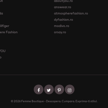
AR
aboutyou.ro
answear.ro
da
atmospherefashion.ro
dyfashion.ro
lfiger
modivo.ro
re Fashion
orsay.ro
YOU
o
© 2026 Femme Boutique - Descopera. Cumpara. Exprima-ti stilul.