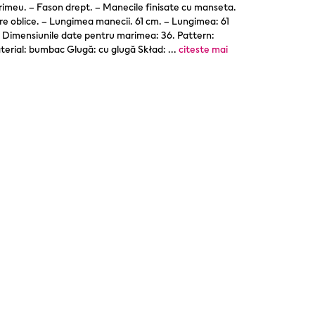
rimeu. – Fason drept. – Manecile finisate cu manseta.
re oblice. – Lungimea manecii. 61 cm. – Lungimea: 61
– Dimensiunile date pentru marimea: 36. Pattern:
terial: bumbac Glugă: cu glugă Skład:
...
citeste mai