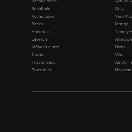
Rochii şi tunici
ANSWE
Rochii mini
Only
Rochii casual
Vero Mo
Botine
Mango
Hanorace
Tommy Hi
Lifestyle
Atmosphe
Mânecă scurtă
Heine
Casual
Vila
Tricouri basic
ABOUT 
Fuste mini
Naketan