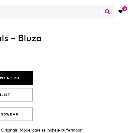
0
ls – Bluza
SWEAR.RO
HLIST
ANSWEAR
s Originals. Model care se incheie cu fermoar