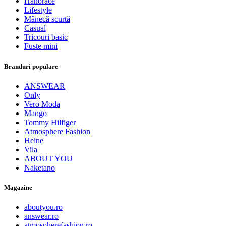
Hanorace
Lifestyle
Mânecă scurtă
Casual
Tricouri basic
Fuste mini
Branduri populare
ANSWEAR
Only
Vero Moda
Mango
Tommy Hilfiger
Atmosphere Fashion
Heine
Vila
ABOUT YOU
Naketano
Magazine
aboutyou.ro
answear.ro
atmospherefashion.ro