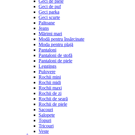
Geci de piele
Geci de puf
Geci parka
Geci scurte
Paltoane
Jeans
Mărimi mari
Modă pentru însărcinate
Moda pentru plajă
Pantaloni
Pantaloni de stofă
Pantaloni de piele
Leggings
Pulovere
Rochii mini
Rochii midi
Rochii maxi
Rochii de zi
Rochii de seară
Rochii de piele
Sacouri
Salopete
Topuri
Tricouri
Veste