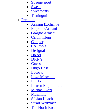
Sutiene sport
Sweat
Sweatpants
Treninguri
Premium
Armani Exchange
Emporio Armani
Giorgio Armani
Calvin Klein
Camper
Columbia
Desigual
Diesel
DKNY
Guess
Hugo Boss
Lacoste
Love Moschino
Liu Jo
Lauren Ralph Lauren
Michael Kors
Moschino
Silvian Heach
Stuart Weitzman
The North Face