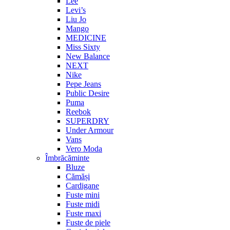
Lee
Levi’s
Liu Jo
Mango
MEDICINE
Miss Sixty
New Balance
NEXT
Nike
Pepe Jeans
Public Desire
Puma
Reebok
SUPERDRY
Under Armour
Vans
Vero Moda
Îmbrăcăminte
Bluze
Cămăși
Cardigane
Fuste mini
Fuste midi
Fuste maxi
Fuste de piele