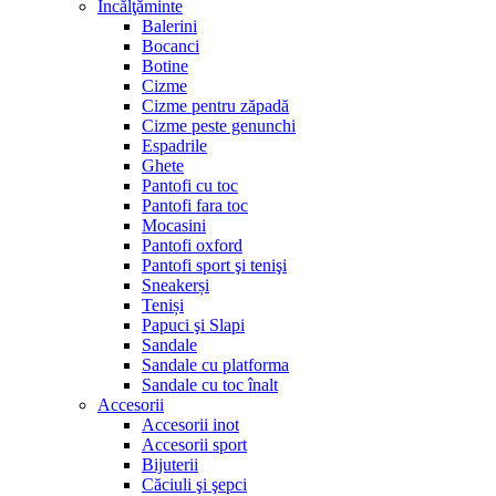
Încălţăminte
Balerini
Bocanci
Botine
Cizme
Cizme pentru zăpadă
Cizme peste genunchi
Espadrile
Ghete
Pantofi cu toc
Pantofi fara toc
Mocasini
Pantofi oxford
Pantofi sport şi tenişi
Sneakerși
Teniși
Papuci şi Slapi
Sandale
Sandale cu platforma
Sandale cu toc înalt
Accesorii
Accesorii inot
Accesorii sport
Bijuterii
Căciuli şi şepci