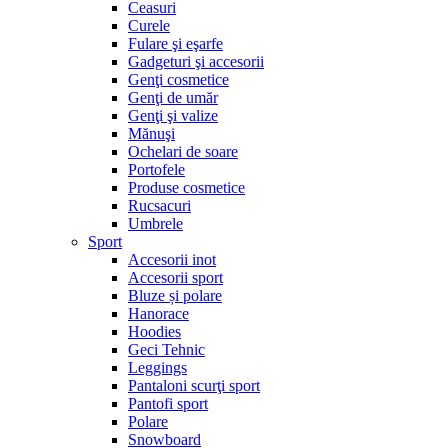
Ceasuri
Curele
Fulare şi eşarfe
Gadgeturi şi accesorii
Genţi cosmetice
Genţi de umăr
Genţi şi valize
Mănuşi
Ochelari de soare
Portofele
Produse cosmetice
Rucsacuri
Umbrele
Sport
Accesorii inot
Accesorii sport
Bluze și polare
Hanorace
Hoodies
Geci Tehnic
Leggings
Pantaloni scurţi sport
Pantofi sport
Polare
Snowboard