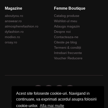
Magazine
Femme Boutique
aboutyou.ro
Catalog produse
answear.ro
Wishlist-ul meu
atmospherefashion.ro
Adauga magazin
dyfashion.ro
Despre noi
modivo.ro
Contacteaza-ne
orsay.ro
Citeste pe blog
Termeni & condiții
Intrebari frecvente
Voucher Reducere
Acest site foloseste cookie-uri. Navigand in
continuare, va exprimati acordul asupra folosirii
© 2026 Femme Boutique - Descopera. Cumpara. Exprima-ti stilul.
cookie-urilor.
Afla mai multe