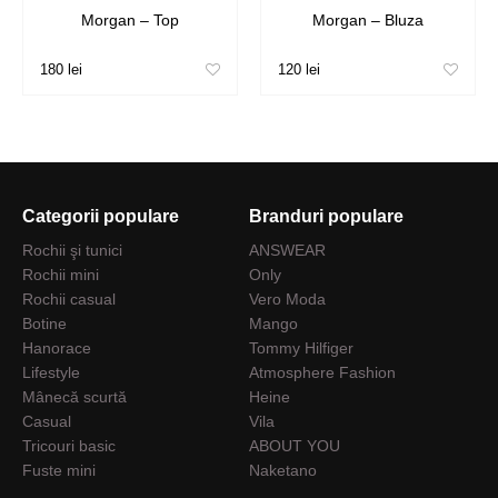
Morgan – Top
Morgan – Bluza
180 lei
120 lei
Categorii populare
Branduri populare
Rochii şi tunici
ANSWEAR
Rochii mini
Only
Rochii casual
Vero Moda
Botine
Mango
Hanorace
Tommy Hilfiger
Lifestyle
Atmosphere Fashion
Mânecă scurtă
Heine
Casual
Vila
Tricouri basic
ABOUT YOU
Fuste mini
Naketano