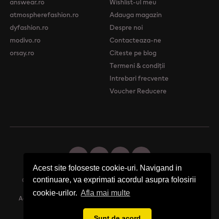
answear.ro
Wishlist-ul meu
atmospherefashion.ro
Adauga magazin
dyfashion.ro
Despre noi
modivo.ro
Contacteaza-ne
orsay.ro
Citeste pe blog
Termeni & condiții
Intrebari frecvente
Voucher Reducere
Acest site foloseste cookie-uri. Navigand in
continuare, va exprimati acordul asupra folosirii
© 2026 Femme Boutique - Descopera. Cumpara. Exprima-ti stilul.
cookie-urilor.
Afla mai multe
Acest site foloseste cookie-uri. Navigand in continuare, va exprimati
acordul asupra folosirii cookie-urilor.
Afla mai multe
Sunt de acord