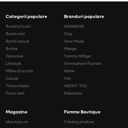
Categorii populare
Branduri populare
Rochii şi tunici
ANSWEAR
Rochii mini
Only
Rochii casual
Vero Moda
Botine
Mango
Hanorace
Tommy Hilfiger
Lifestyle
Atmosphere Fashion
Mânecă scurtă
Heine
Casual
Vila
Tricouri basic
ABOUT YOU
Fuste mini
Naketano
Magazine
Femme Boutique
aboutyou.ro
Catalog produse