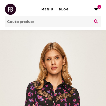
0
MENIU
BLOG